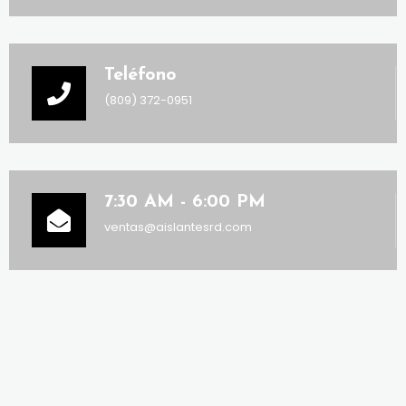
Teléfono
(809) 372-0951
7:30 AM - 6:00 PM
ventas@aislantesrd.com