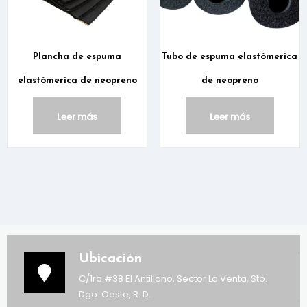
Plancha de espuma
Tubo de espuma elastómerica
elastómerica de neopreno
de neopreno
Leer más
Leer más
Ubicación
C/1ra #38 El Antillano, Sector La Venta, Sto.
Dgo. Oeste, R. D.