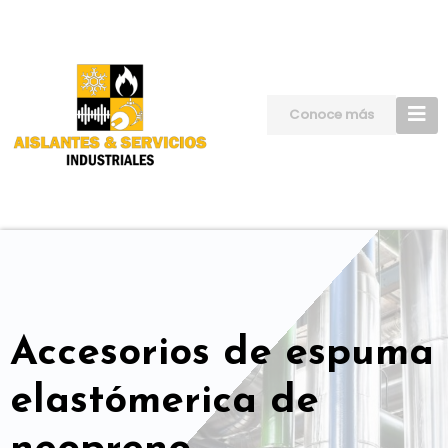
Skip
to
content
Conoce más
Accesorios de espuma
elastómerica de