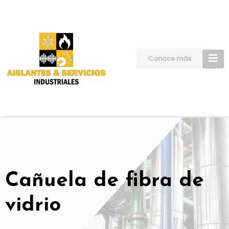
Skip
to
content
Conoce más
Cañuela de fibra de
vidrio