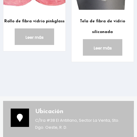
Rollo de fibra vidrio pinkglass
Tela de fibra de vidrio
siliconada
Leer más
Leer más
Ubicación
C/1ra #38 El Antillano, Sector La Venta, Sto.
Dgo. Oeste, R. D.