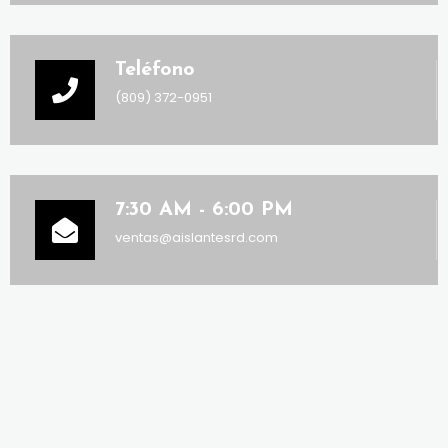
Teléfono
(809) 372-0951
7:30 AM - 6:00 PM
ventas@aislantesrd.com