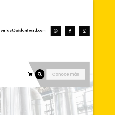
ventas@aislantesrd.com
Conoce más