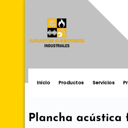
Skip
to
content
Inicio
Productos
Servicios
P
Plancha acústica f