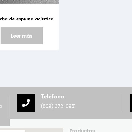
cha de espuma acústica
Leer más
Teléfono
a
(809) 372-0951
Productos