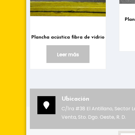
Plan
Plancha acústica fibra de vidrio
Leer más
Ubicación
C/1ra #38 El Antillano, Sector L
Venta, Sto. Dgo. Oeste, R. D.