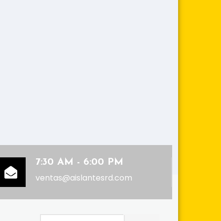
7:30 AM - 6:00 PM
ventas@aislantesrd.com
Buscar