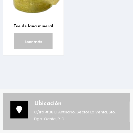
Tee de lana mineral
Leer más
Ubicación
C/1ra #38 El Antillano, Sector La Venta, Sto.
Dgo. Oeste, R. D.