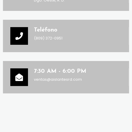
Dgo. Oeste, R. D.
Teléfono
(809) 372-0951
7:30 AM - 6:00 PM
ventas@aislantesrd.com