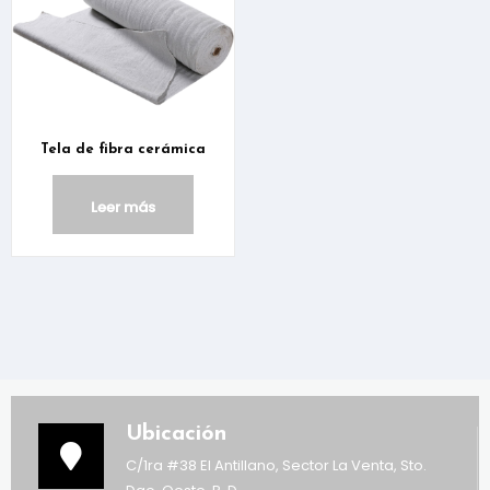
Tela de fibra cerámica
Leer más
Ubicación
C/1ra #38 El Antillano, Sector La Venta, Sto.