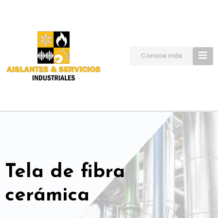
Skip
to
content
Conoce más
Tela de fibra
cerámica