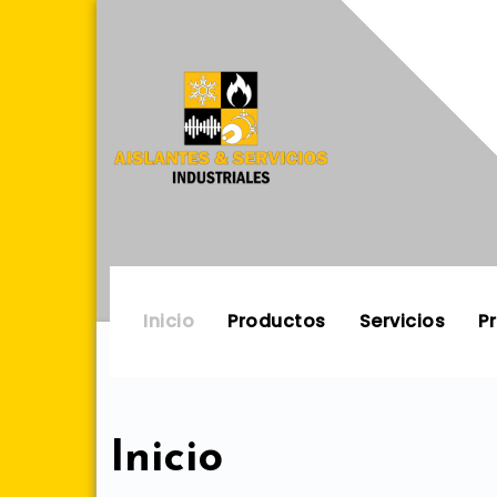
Skip
to
content
Inicio
Productos
Servicios
P
Inicio