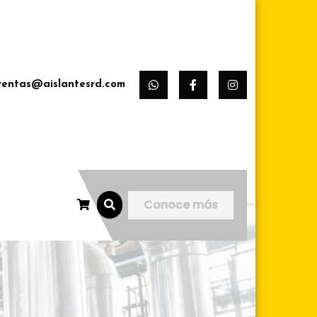
ventas@aislantesrd.com
Conoce más