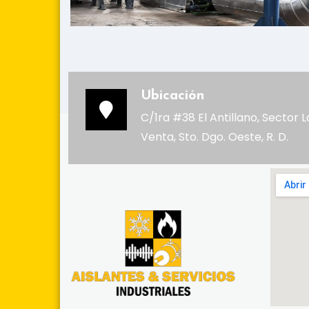
Ubicación
C/1ra #38 El Antillano, Sector L
Venta, Sto. Dgo. Oeste, R. D.