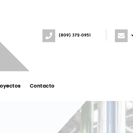
(809) 372-0951
royectos
Contacto