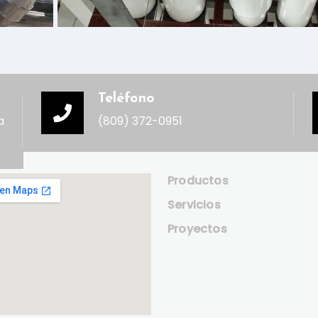
Teléfono
a
(809) 372-0951
Productos
Servicios
Proyectos