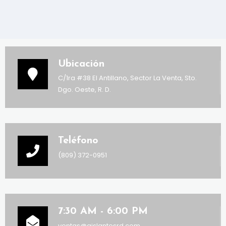
Ubicación
C/1ra #38 El Antillano, Sector La Venta, Sto.
Dgo. Oeste, R. D.
Teléfono
(809) 372-0951
7:30 AM - 6:00 PM
ventas@aislantesrd.com