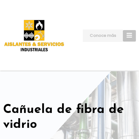
Skip
to
content
Conoce más
Cañuela de fibra de
vidrio