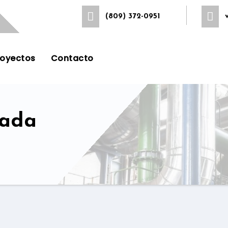
(809) 372-0951
royectos
Contacto
rada