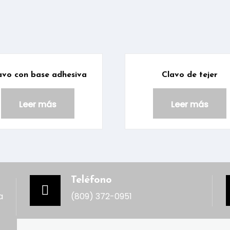
avo con base adhesiva
Clavo de tejer
Leer más
Leer más
Teléfono
a
(809) 372-0951