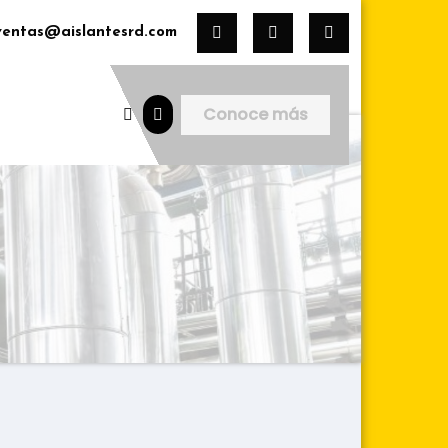
ventas@aislantesrd.com
Conoce más