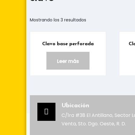
Mostrando los 3 resultados
Clavo base perforada
Cl
Leer más
Ubicación
C/1ra #38 El Antillano, Sector L
Venta, Sto. Dgo. Oeste, R. D.