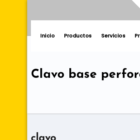
Skip
to
content
Inicio
Productos
Servicios
P
Clavo base perfo
clavo