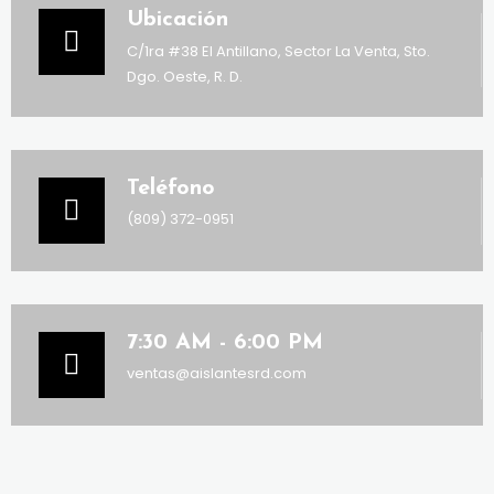
Ubicación
C/1ra #38 El Antillano, Sector La Venta, Sto.
Dgo. Oeste, R. D.
Teléfono
(809) 372-0951
7:30 AM - 6:00 PM
ventas@aislantesrd.com