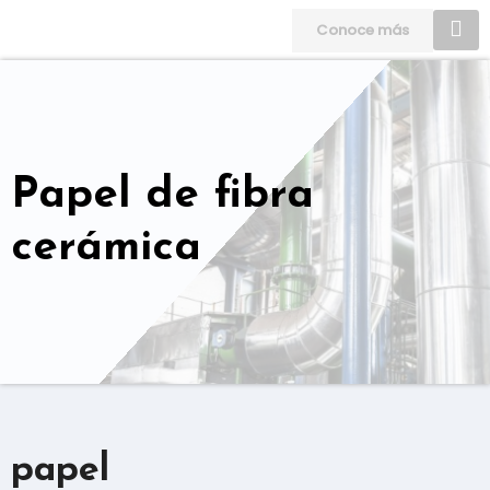
Skip
Conoce más
to
content
Papel de fibra
cerámica
papel