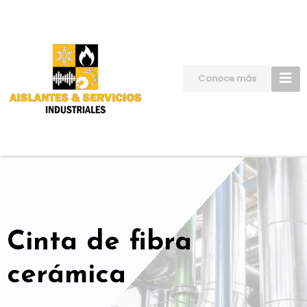
Skip
to
content
Conoce más
Cinta de fibra
cerámica