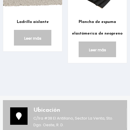
Ladrillo aislante
Plancha de espuma
elastómerica de neopreno
Leer más
Leer más
Ubicación
C/1ra #38 El Antillano, Sector La Venta, Sto.
Dgo. Oeste, R. D.