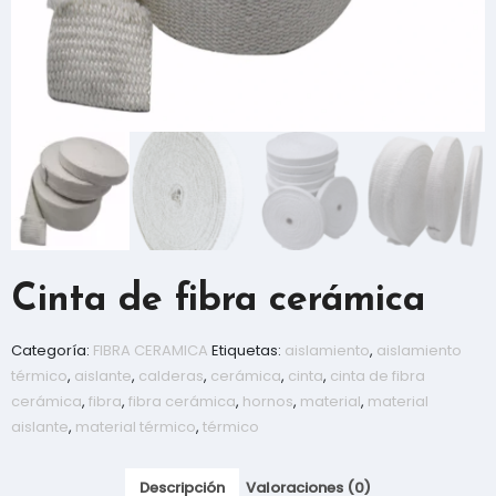
Cinta de fibra cerámica
Categoría:
FIBRA CERAMICA
Etiquetas:
aislamiento
,
aislamiento
térmico
,
aislante
,
calderas
,
cerámica
,
cinta
,
cinta de fibra
cerámica
,
fibra
,
fibra cerámica
,
hornos
,
material
,
material
aislante
,
material térmico
,
térmico
Descripción
Valoraciones (0)