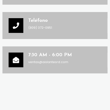
Teléfono
(809) 372-0951
7:30 AM - 6:00 PM
ventas@aislantesrd.com