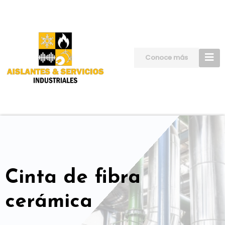
Skip
to
content
Conoce más
Cinta de fibra
cerámica