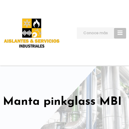
Skip
to
content
Conoce más
Manta pinkglass MBI