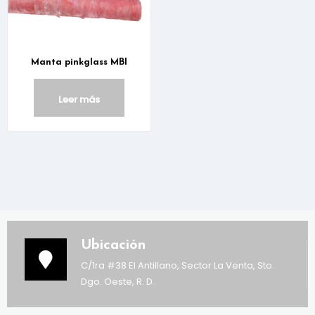
Manta pinkglass MBI
Leer más
Ubicación
C/1ra #38 El Antillano, Sector La Venta, Sto.
Dgo. Oeste, R. D.