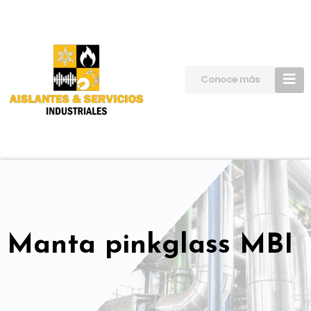
Skip
to
content
Conoce más
Manta pinkglass MBI