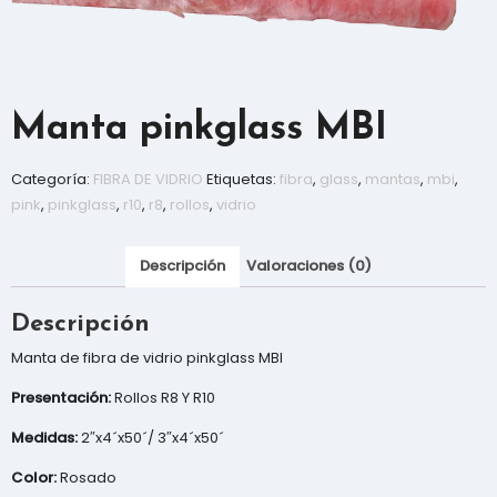
Manta pinkglass MBI
Categoría:
FIBRA DE VIDRIO
Etiquetas:
fibra
,
glass
,
mantas
,
mbi
,
pink
,
pinkglass
,
r10
,
r8
,
rollos
,
vidrio
Descripción
Valoraciones (0)
Descripción
Manta de fibra de vidrio pinkglass MBI
Presentación:
Rollos R8 Y R10
Medidas:
2″x4´x50´/ 3″x4´x50´
Color:
Rosado