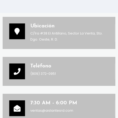
Ubicación
C/1ra #38 El Antillano, Sector La Venta, Sto.
Dgo. Oeste, R. D.
Teléfono
(809) 372-0951
7:30 AM - 6:00 PM
ventas@aislantesrd.com